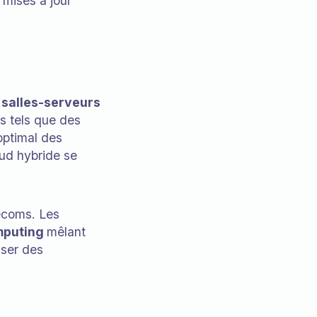
 mises à jour
salles-serveurs
s tels que des
optimal des
oud hybride se
lécoms. Les
mputing
mêlant
iser des