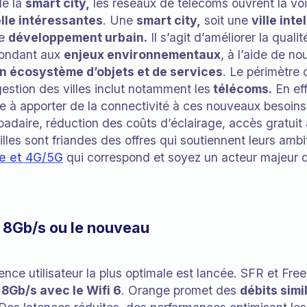
de la
smart city,
les réseaux de télécoms ouvrent la vo
le intéressantes
. Une
smart city,
soit une
ville inte
de
développement urbain.
Il s’agit d’améliorer la quali
épondant aux
enjeux environnementaux
, à l’aide de n
n écosystème d’objets et de services
. Le périmètre
stion des villes inclut notamment les
télécoms.
En eff
e à apporter de la connectivité à ces nouveaux besoin
padaire, réduction des coûts d’éclairage, accès gratuit 
illes sont friandes des offres qui soutiennent leurs ambi
re et 4G/5G
qui correspond et soyez un acteur majeur d
re 8Gb/s ou le nouveau
ence utilisateur la plus optimale est lancée. SFR et Fre
à 8Gb/s avec le Wifi 6
. Orange promet des
débits simi