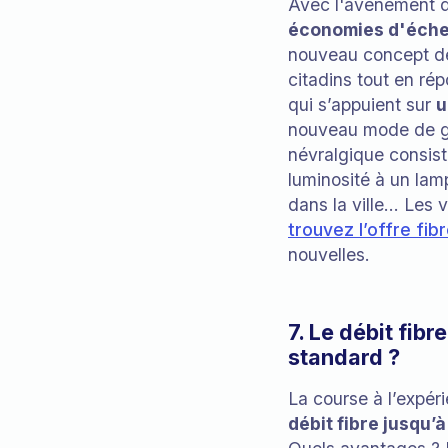
Avec l'avènement 
économies d'échel
nouveau concept 
citadins tout en r
qui s’appuient sur
u
nouveau mode de ge
névralgique consist
luminosité à un lam
dans la ville… Les v
trouvez l’offre fib
nouvelles.
7. Le débit fib
standard ?
La course à l’expéri
débit fibre jusqu’