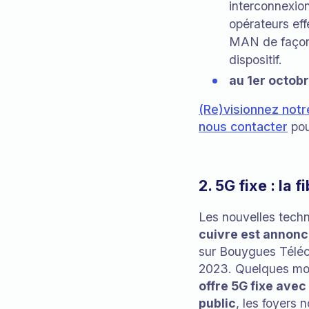
interconnexio
opérateurs eff
MAN de façon 
dispositif.
au 1er octob
(Re)visionnez notr
nous contacter
pou
2. 5G fixe : la f
Les nouvelles techno
cuivre est annon
sur Bouygues Téléco
2023. Quelques moi
offre 5G fixe av
public
, les foyers 