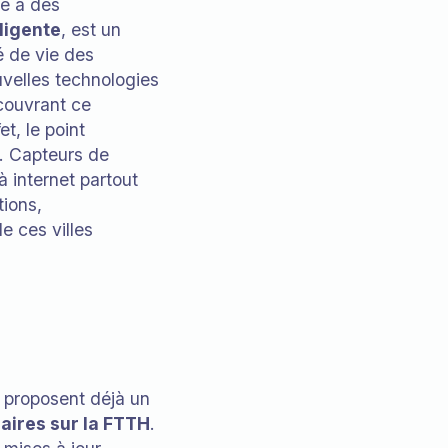
ie à des
lligente
, est un
té de vie des
ouvelles technologies
 couvrant ce
et, le point
s. Capteurs de
à internet partout
tions,
e ces villes
e proposent déjà un
laires sur la FTTH
.