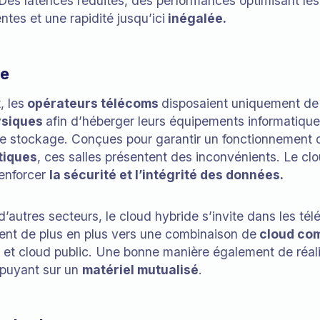
es latences réduites, des performances optimisant les
entes et une rapidité jusqu’ici
inégalée.
de
 les
opérateurs télécoms
disposaient uniquement de
ysiques
afin d’héberger leurs équipements informatique
de stockage. Conçues pour garantir un fonctionnement 
tiques
, ces salles présentent des inconvénients. Le cl
renforcer
la sécurité et l’intégrité des données.
’autres secteurs, le cloud hybride s’invite dans les té
ent de plus en plus vers une combinaison de
cloud co
 et cloud public. Une bonne manière également de réal
puyant sur un
matériel mutualisé
.