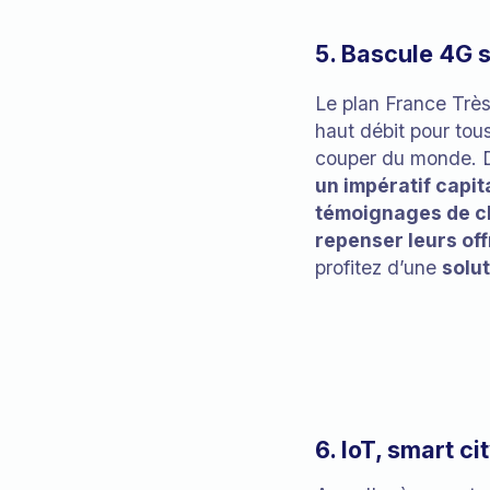
5. Bascule 4G s
Le plan France Très 
haut débit pour tous
couper du monde. D
un impératif capit
témoignages de cl
repenser leurs off
profitez d’une
solu
6. IoT, smart c