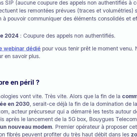
ns SIP (aucune coupure des appels non authentifiés à c
ectuent les remontées prévues (traces et volumétries) s
à pouvoir communiquer des éléments consolidés et effe
re 2024
: Coupure des appels non authentifiés.
e webinar dédié
pour vous tenir prêt le moment venu. 
r en savoir plus.
ibre en péril ?
logies vont vite. Très vite. Alors que la fin de la
comme
cée en 2030
, serait-ce déjà la fin de la domination de la
m, acteur précurseur qui a démarré les tests autour de
s après le lancement de la 5G box, Bouygues Teleco
ec un nouveau modem
. Premier opérateur à proposer ce
non fibrés peuvent profiter du très haut débit dans les
zo