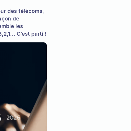
ur des télécoms,
açon de
emble les
2,1… C’est parti !