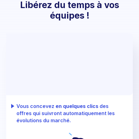
Libérez du temps à vos
équipes !
Responsables des ventes
Fini les éligibilités et les calculs de prix à rallonge.
Avec Netwo créez vos catalogues de ventes et
obtenez vos devis en temps réel - tout en
prenant en compte vos prix et vos conditions
d'achat.
Vous concevez
en quelques clics
des
offres qui suivront automatiquement les
évolutions du marché.