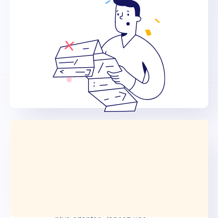
Gestionnaires
Administration
des Ventes
Fini les vérifications de statut
3 fois par jour par outil. Avec
Netwo choisissez l'offre la