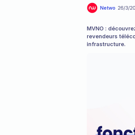
Netwo
26/3/2
MVNO : découvrez
revendeurs téléco
infrastructure.