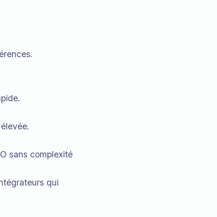
férences.
apide.
 élevée.
NO sans complexité
ntégrateurs qui