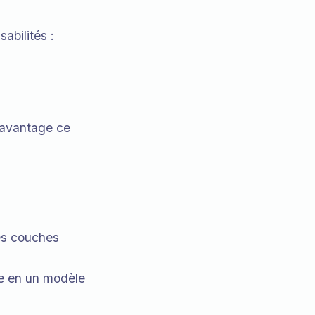
abilités :
 davantage ce
les couches
xe en un modèle