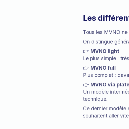
Les différe
Tous les MVNO ne se
On distingue généra
👉
MVNO light
Le plus simple : tr
👉
MVNO full
Plus complet : dava
👉
MVNO via plat
Un modèle interméd
technique.
Ce dernier modèle e
souhaitent aller vit