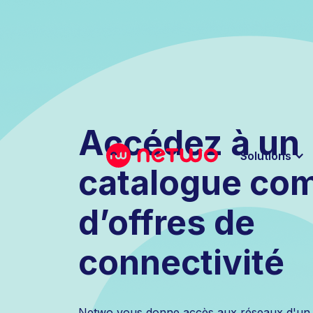
Accédez à un
Solutions
catalogue com
d’offres de
connectivité
Netwo vous donne accès aux réseaux d'un